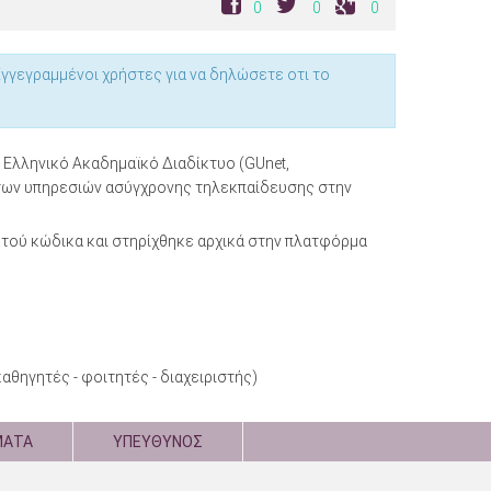
0
0
0
 Εγγεγραμμένοι χρήστες για να δηλώσετε οτι το
Ελληνικό Ακαδημαϊκό Διαδίκτυο (GUnet,
η των υπηρεσιών ασύγχρονης τηλεκπαίδευσης στην
κτού κώδικα και στηρίχθηκε αρχικά στην πλατφόρμα
θηγητές ‐ φοιτητές ‐ διαχειριστής)
ΜΑΤΑ
ΥΠΕΥΘΥΝΟΣ