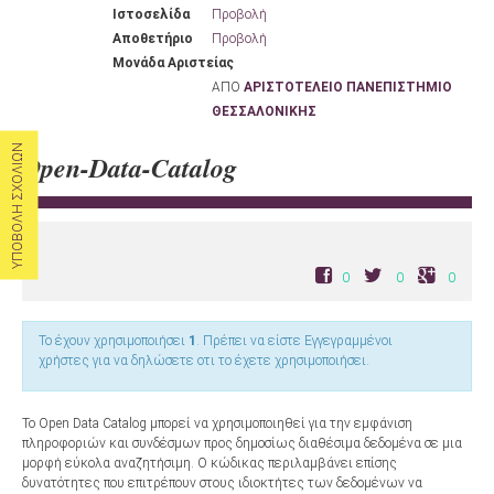
Ιστοσελίδα
Προβολή
Αποθετήριο
Προβολή
Μονάδα Αριστείας
ΑΠΟ
ΑΡΙΣΤΟΤΕΛΕΙΟ ΠΑΝΕΠΙΣΤΗΜΙΟ
ΘΕΣΣΑΛΟΝΙΚΗΣ
ΥΠΟΒΟΛΗ ΣΧΟΛΙΩΝ
Open-Data-Catalog
0
0
0
Το έχουν χρησιμοποιήσει
1
. Πρέπει να είστε Εγγεγραμμένοι
χρήστες για να δηλώσετε οτι το έχετε χρησιμοποιήσει.
Το Open Data Catalog μπορεί να χρησιμοποιηθεί για την εμφάνιση
πληροφοριών και συνδέσμων προς δημοσίως διαθέσιμα δεδομένα σε μια
μορφή εύκολα αναζητήσιμη. Ο κώδικας περιλαμβάνει επίσης
δυνατότητες που επιτρέπουν στους ιδιοκτήτες των δεδομένων να