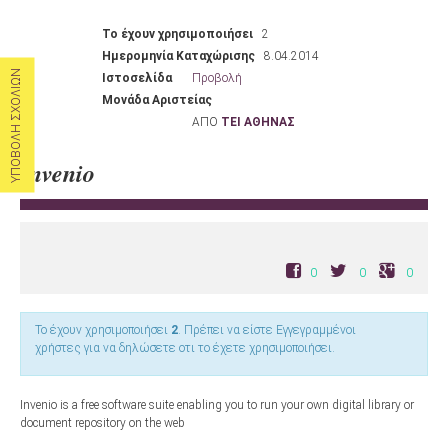
Το έχουν χρησιμοποιήσει
2
Ημερομηνία Καταχώρισης
8.04.2014
ΥΠΟΒΟΛΗ ΣΧΟΛΙΩΝ
Ιστοσελίδα
Προβολή
Μονάδα Αριστείας
ΑΠΟ
ΤΕΙ ΑΘΗΝΑΣ
Invenio
0
0
0
Το έχουν χρησιμοποιήσει
2
. Πρέπει να είστε Εγγεγραμμένοι
χρήστες για να δηλώσετε οτι το έχετε χρησιμοποιήσει.
Invenio is a ​free software suite enabling you to run your own ​digital library or
document repository on the web