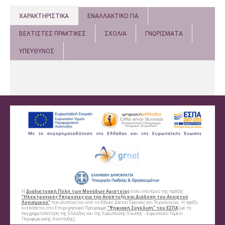
ΧΑΡΑΚΤΗΡΙΣΤΙΚΑ
ΕΝΑΛΛΑΚΤΙΚΟ ΓΙΑ
ΒΕΛΤΙΣΤΕΣ ΠΡΑΚΤΙΚΕΣ
ΣΧΟΛΙΑ
ΓΝΩΡΙΣΜΑΤΑ
ΥΠΕΥΘΥΝΟΣ
Η
Διαδικτυακή Πύλη των Μονάδων Αριστείας
είναι υπο-έργο της πράξης
"Ηλεκτρονικές Υπηρεσίες για την Ανάπτυξη και Διάδοση του Ανοιχτού
Λογισμικού"
που υλοποιείται από το Εθνικό Δίκτυο Έρευνας και Τεχνολογίας. Η πράξη
εντάσσεται στο Επιχειρησιακό Πρόγραμμα
"Ψηφιακή Σύγκλιση" του ΕΣΠΑ
(με τη
συγχρηματοδότηση της Ελλάδας και της Ευρωπαϊκής Ένωσης - Ευρωπαϊκό Ταμείο
Περιφερειακής Ανάπτυξης).