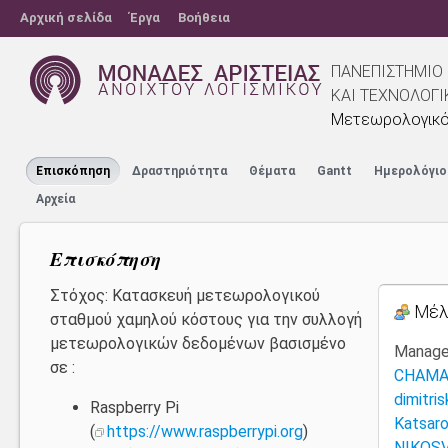
Αρχική σελίδα
Έργα
Βοήθεια
ΠΑΝΕΠΙΣΤΗΜΙΟ 
ΚΑΙ ΤΕΧΝΟΛΟΓΙ
Μετεωρολογικό
Επισκόπηση
Δραστηριότητα
Θέματα
Gantt
Ημερολόγιο
Αρχεία
Επισκόπηση
Στόχος: Κατασκευή μετεωρολογικού
Μέλ
σταθμού χαμηλού κόστους για την συλλογή
μετεωρολογικών δεδομένων βασισμένο
Manage
σε :
CHAMA
dimitri
Raspberry Pi
Katsaro
(
https://www.raspberrypi.org
)
NIKOSV