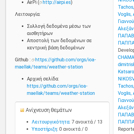
AirPi (
http://airpi.es
)
Tachos,
Λειτουργία:
Voglis,
Γιαννο
Συλλογή δεδομένα μέσω των
Αλεξάν
αισθητήρων
ΠΑΠΑΒ
Αποστολή των δεδομένων σε
ΠΑΠΠΑ
κεντρική βάση δεδομένων
Develo
CHAMA
Github :
https://github.com/orgs/ioa-
dimitri
maellak/teams/weather-station
Katsaro
Αρχική σελίδα:
NIKOSV
https://github.com/orgs/ioa-
Tachos,
maellak/teams/weather-station
Voglis,
Γιαννο
Αλεξάν
Ανίχνευση θεμάτων
ΠΑΠΑΒ
Λειτουργικότητα
: 7 ανοικτά / 13
ΠΑΠΠΑ
Υποστήριξη
: 0 ανοικτά / 0
Report