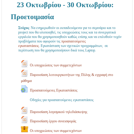
23 Οκτωβρίου - 30 Οκτωβρίου:
ηρ
Προετοιμασία
εσί
ες
Στόχος
: Να ενημερωθούν οι εκπαιδευόμενοι για το σεμινάριο και το
για
project που θα υλοποιηθεί, τις υποχρεώσεις τους και τα συνεργατικά
εργαλεία που θα χρησιμοποιηθούν καθώς επίσης και να επιλυθούν τυχόν
Μι
προβλήματα που αφορούν τις
προαπαιτούμενες
εγκαταστάσεις
. Εγκατάσταση των σχετικών προγραμμάτων, σε
κρ
περίπτωση που θα χρησιμοποιήσουν δικά τους Laptop.
ομ
Οι υποχρεώσεις των συμμετεχόντων
εσ
αίε
Παρουσίαση λειτουργικοτήτων της Πύλης & εγγραφή στο
μάθημα
ς
Προαπαιτούμενες Εγκαταστάσεις
Επ
ιχε
Οδηγίες για προαπαιτούμενες εγκαταστάσεις
ιρή
Παρουσίαση λογισμικού τηλεδιάσκεψης
σει
Παρουσίαση έργου συνεισφοράς
ς
Οι υποχρεώσεις των συμμετεχόντων