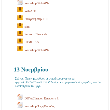
Workshop Web APIs
Web APIs
Εισαγωγή στην PHP
slim
Server - Client side
HTML CSS
Workshop Web APIs
13 Νοεμβρίου
Στόχος: Να ενημερωθούν οι εκπαιδευόμενοι για τα
εργαλεία
DIYiotClient
/
DIYiotClient,
και να χωριστούν στις ομάδες που θα
υλοποιήσουν το Έργο
DIYiotClient on Raspberry Pi
Workshop 3ης εβδομάδας