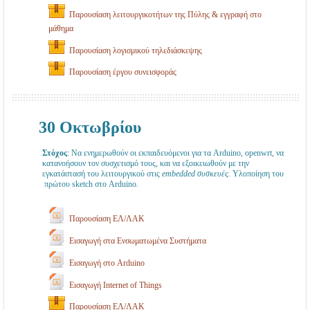
Παρουσίαση λειτουργικοτήτων της Πύλης & εγγραφή στο
μάθημα
Παρουσίαση λογισμικού τηλεδιάσκεψης
Παρουσίαση έργου συνεισφοράς
30 Οκτωβρίου
Στόχος
: Να ενημερωθούν οι εκπαιδευόμενοι
για τα Arduino, openwrt, να
κατανοήσουν τον συσχετισμό τους, και να εξοικειωθούν
με την
εγκατάστασή του λειτουργικού στις
embedded συσκευές.
Υλοποίηση
του
πρώτου
sketch στο Arduino.
Παρουσίαση ΕΛ/ΛΑΚ
Εισαγωγή στα Ενσωματωμένα Συστήματα
Εισαγωγή στο Arduino
Εισαγωγή Internet of Things
Παρουσίαση ΕΛ/ΛΑΚ