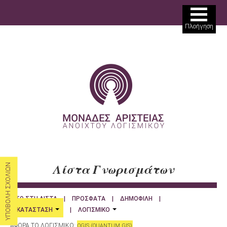
ΘΕΜΑΤΙΚΕΣ ΠΕΡΙΟΧΕΣ
Πλοήγηση
ΜΟΝΑΔΕΣ ΑΡΙΣΤΕΙΑΣ
ΔΡΑΣΕΙΣ
ΠΩΣ ΣΥΜΜΕΤΕΧΩ
ΒΙΒΛΙΟΘΗΚΗ
ΑΝΑΖΗΤΗΣΗ
ΝΕΑ
Λίστα Γνωρισμάτων
ΥΠΟΒΟΛΗ ΣΧΟΛΙΩΝ
ΕΡΓΑΛΕΙΑ
ΣΥΝΔΕΣΗ
ΠΙΣΩ ΣΤΗ ΛΙΣΤΑ
|
ΠΡΟΣΦΑΤΑ
|
ΔΗΜΟΦΙΛΗ
|
ΚΑΤΑΣΤΑΣΗ
|
ΛΟΓΙΣΜΙΚΟ
ΕΓΓΡΑΦΗ
ΑΦΟΡΑ ΤΟ ΛΟΓΙΣΜΙΚΟ:
QGIS (QUANTUM GIS)