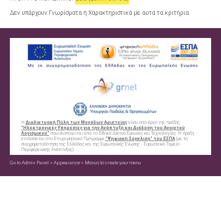
Δεν υπάρχουν Γνωρίσματα ή Χαρακτηριστικά με αυτά τα κριτήρια.
Η
Διαδικτυακή Πύλη των Μονάδων Αριστείας
είναι υπο-έργο της πράξης
"Ηλεκτρονικές Υπηρεσίες για την Ανάπτυξη και Διάδοση του Ανοιχτού
Λογισμικού"
που υλοποιείται από το Εθνικό Δίκτυο Έρευνας και Τεχνολογίας. Η πράξη
εντάσσεται στο Επιχειρησιακό Πρόγραμμα
"Ψηφιακή Σύγκλιση" του ΕΣΠΑ
(με τη
συγχρηματοδότηση της Ελλάδας και της Ευρωπαϊκής Ένωσης - Ευρωπαϊκό Ταμείο
Περιφερειακής Ανάπτυξης).
Go to Admin Panel > Appearance > Menus to create your menu