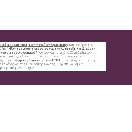
Διαδικτυακή Πύλη των Μονάδων Αριστείας
είναι υπο-έργο της
άξης
"Ηλεκτρονικές Υπηρεσίες για την Ανάπτυξη και Διάδοση
υ Ανοιχτού Λογισμικού"
που υλοποιείται από το Εθνικό Δίκτυο
ευνας και Τεχνολογίας. Η πράξη εντάσσεται στο Επιχειρησιακό
ρόγραμμα
"Ψηφιακή Σύγκλιση" του ΕΣΠΑ
(με τη συγχρηματοδότηση
ς Ελλάδας και της Ευρωπαϊκής Ένωσης - Ευρωπαϊκό Ταμείο
ριφερειακής Ανάπτυξης).