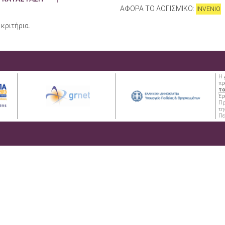
ΑΦΟΡΑ ΤΟ ΛΟΓΙΣΜΙΚΟ:
INVENIO
κριτήρια.
Η
πρ
το
Έρ
Π
τη
Πε